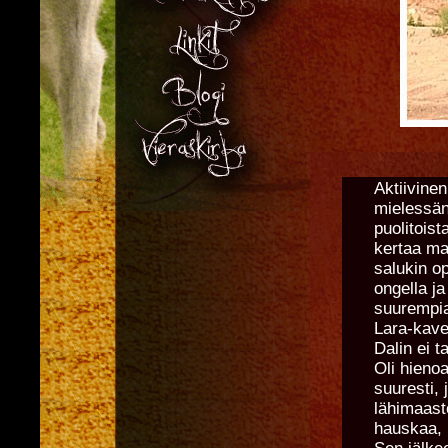
Aktiivine
mielessäni
puolitois
kertaa ma
salukin op
ongella ja
suurempia
Lara-kave
Dalin ei t
Oli hienoa
suuresti,
lähimaast
hauskaa, 