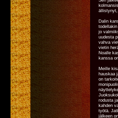
Sen jälk
kolmansis
ällistynyt
Dalin kan
todellakin
jo valmiik
uudesta pe
vahva viet
vietin her
Noalle ka
kanssa on
Meille kis
hauskaa ja
on tarkoi
monipuoli
näyttelyk
Juoksukoke
rodusta j
kahden vah
työtä. Jat
jälkeen o