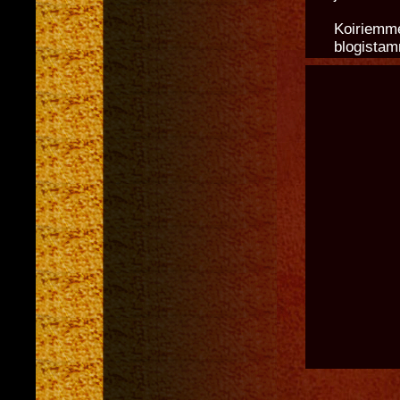
Koiriemme 
blogistam